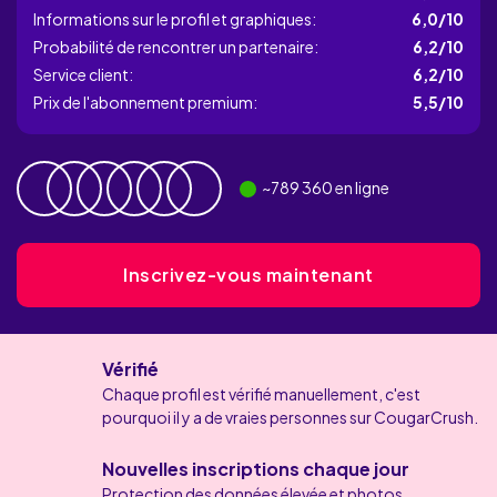
Informations sur le profil et graphiques:
6,0/10
Probabilité de rencontrer un partenaire:
6,2/10
Service client:
6,2/10
Prix de l'abonnement premium:
5,5/10
~
789 360
en ligne
Inscrivez-vous maintenant
Vérifié
Chaque profil est vérifié manuellement, c'est
pourquoi il y a de vraies personnes sur CougarCrush.
Nouvelles inscriptions chaque jour
Protection des données élevée et photos