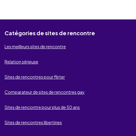
Lovoo
NousLibertins
Catégories de sites de rencontre
HouseWife Wanted
Les meilleurs sites de rencontre
EnvieCharnelle
DisonsDemain
Relation sérieuse
OneShotDate
Sites de rencontres pour flirter
InternationalCupid
Comparateur de sites de rencontres gay
Seeking Arrangement
Sites de rencontre pour plus de 50 ans
Flirt.fr
Sites de rencontres libertines
EliteRencontres