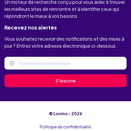
Un moteur de recherche conçu pour vous aider à trouver
PlaceLibertine
les meilleurs sites de rencontre et à identifier ceux qui
répondront le mieux à vos besoins.
BeCoquin
Recevez nos alertes
Wyylde
Vous souhaitez recevoir des notifications et des mises à
jour ? Entrez votre adresse électronique ci-dessous.
RencontreUneCougar
JeContacte
@
S'inscrire
© Lovino - 2026
Politique de confidentialité