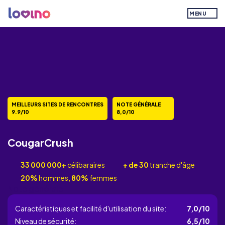
MENU
MEILLEURS SITES DE RENCONTRES
NOTE GÉNÉRALE
9.9/10
8,0/10
CougarCrush
33 000 000+
célibaraires
+ de 30
tranche d'âge
20%
hommes,
80%
femmes
Note générale
Caractéristiques et facilité d'utilisation du site:
7,0/10
Niveau de sécurité:
6,5/10