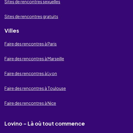
Sites de rencontres sexuelles
cDate
Sites de rencontres gratuits
MonCrush
Villes
Lov.net
Faire des rencontres à Paris
GayRencontre
Faire des rencontres à Marseille
DatingBuddies
Faire des rencontres à Lyon
Be2
Ashley Madison
Faire des rencontres à Toulouse
DésirsEtFantasmes
Faire des rencontres à Nice
Lust.net
Lovino - Là où tout commence
MilfsFrançaises