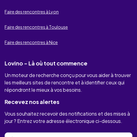
Faire des rencontres à Lyon
Be2
Ashley Madison
Faire des rencontres à Toulouse
DésirsEtFantasmes
Faire des rencontres à Nice
Lust.net
Lovino - Là où tout commence
MilfsFrançaises
Un moteur de recherche conçu pour vous aider à trouver
PlaceLibertine
les meilleurs sites de rencontre et à identifier ceux qui
répondront le mieux à vos besoins.
BeCoquin
Recevez nos alertes
Wyylde
Vous souhaitez recevoir des notifications et des mises à
jour ? Entrez votre adresse électronique ci-dessous.
RencontreUneCougar
JeContacte