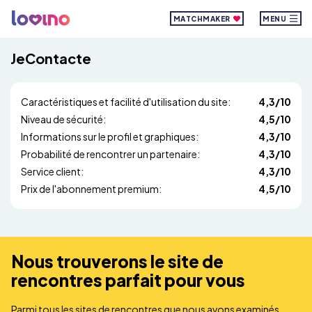
MATCHMAKER
MENU
JeContacte
Caractéristiques et facilité d'utilisation du site:
4,3/10
Niveau de sécurité:
4,5/10
Informations sur le profil et graphiques:
4,3/10
Probabilité de rencontrer un partenaire:
4,3/10
Service client:
4,3/10
Prix de l'abonnement premium:
4,5/10
Nous trouverons le site de
rencontres parfait pour vous
Parmi tous les sites de rencontres que nous avons examinés,