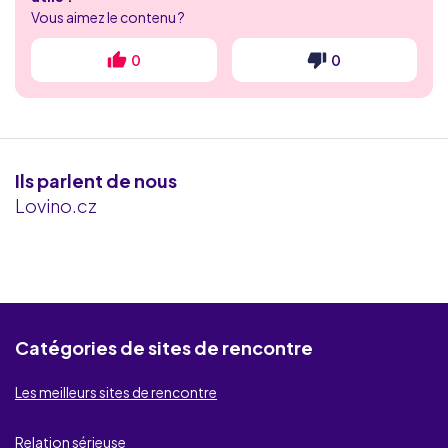
Vous aimez le contenu ?
CougarCrush
0
0
FlirtInLove
Le Parfait Gentleman
Meetic
Ils parlent de nous
Lovino.cz
Libertic
Lovoo
NousLibertins
Catégories de sites de rencontre
HouseWife Wanted
Les meilleurs sites de rencontre
EnvieCharnelle
DisonsDemain
Relation sérieuse